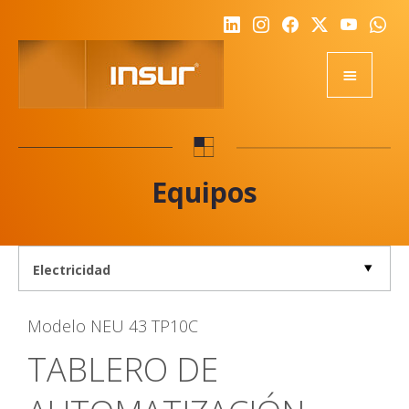
HOME
EQUIPOS
Equipos
ACADEMY
RSE
NOTICIAS
NOSOTROS
Modelo
NEU 43 TP10C
CALIDAD
TABLERO DE
DESAFIO
REPRESENTANTES