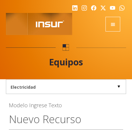
HOME
EQUIPOS
Equipos
ACADEMY
RSE
NOTICIAS
NOSOTROS
Modelo
Ingrese Texto
CALIDAD
Nuevo Recurso
DESAFIO
REPRESENTANTES