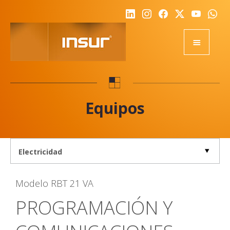
HOME
EQUIPOS
Equipos
ACADEMY
RSE
NOTICIAS
NOSOTROS
Modelo
RBT 21 VA
CALIDAD
PROGRAMACIÓN Y
DESAFIO
REPRESENTANTES