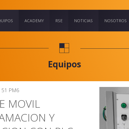
QUIPOS
ACADEMY
RSE
NOTICIAS
NOSOTROS
Equipos
 51 PM6
E MOVIL
AMACION Y