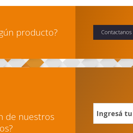
lgún producto?
Contactanos
ón de nuestros
ios?