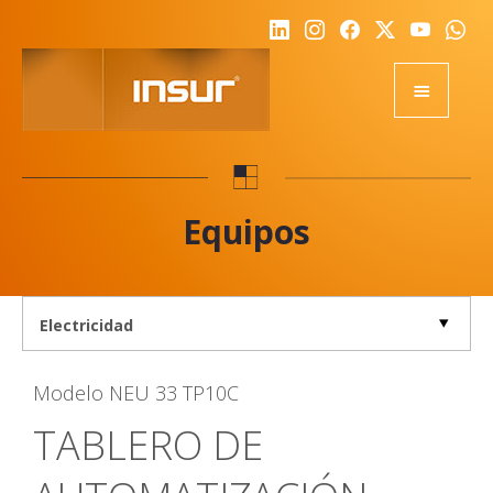
HOME
EQUIPOS
Equipos
ACADEMY
RSE
NOTICIAS
NOSOTROS
Modelo
NEU 33 TP10C
CALIDAD
TABLERO DE
DESAFIO
REPRESENTANTES