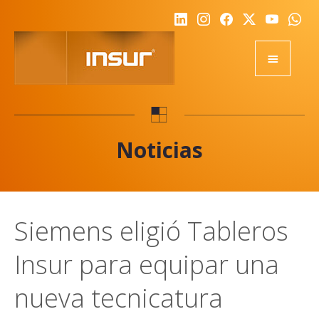
HOME
EQUIPOS
Noticias
ACADEMY
RSE
NOTICIAS
Siemens eligió Tableros
NOSOTROS
Insur para equipar una
CALIDAD
DESAFIO
nueva tecnicatura
REPRESENTANTES