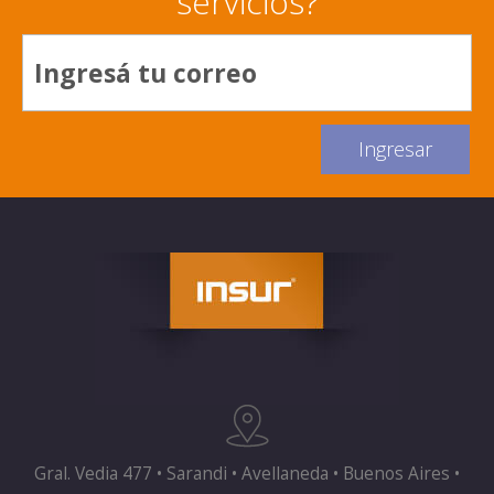
servicios?
Gral. Vedia 477 • Sarandi • Avellaneda • Buenos Aires •