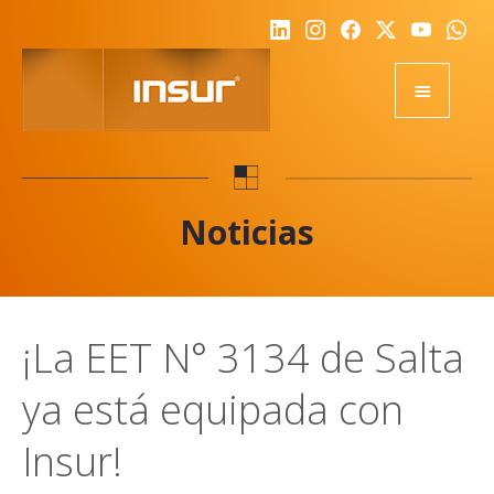
HOME
EQUIPOS
Noticias
ACADEMY
RSE
NOTICIAS
¡La EET N° 3134 de Salta
NOSOTROS
ya está equipada con
CALIDAD
DESAFIO
Insur!
REPRESENTANTES