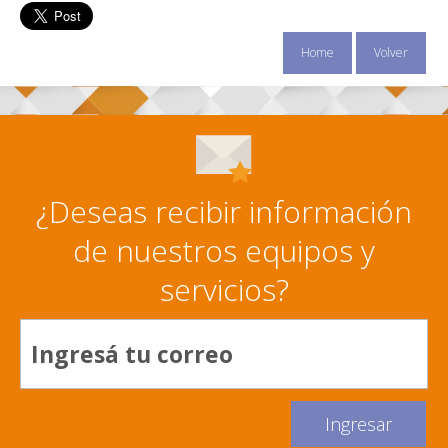
Home
Volver
¿Deseas recibir información
de nuestros equipos y
servicios?