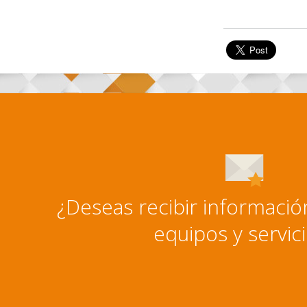
¿Deseas recibir informaci
equipos y servic