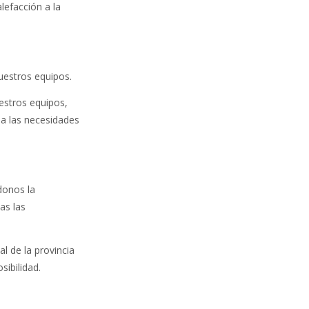
lefacción a la
nuestros equipos.
estros equipos,
a las necesidades
donos la
as las
 de la provincia
sibilidad.