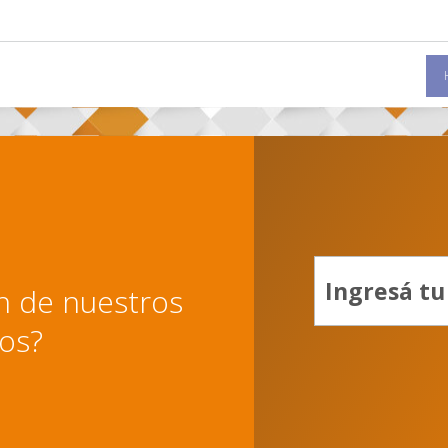
ón de nuestros
ios?