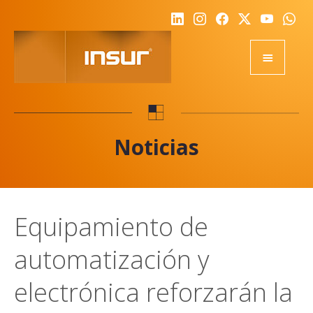
HOME
EQUIPOS
Noticias
ACADEMY
RSE
NOTICIAS
Equipamiento de
NOSOTROS
automatización y
CALIDAD
DESAFIO
electrónica reforzarán la
REPRESENTANTES