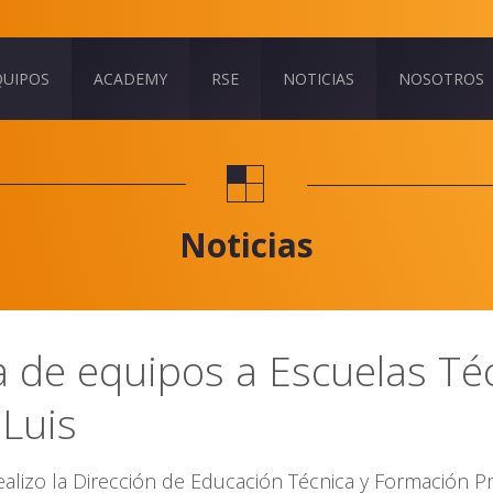
QUIPOS
ACADEMY
RSE
NOTICIAS
NOSOTROS
Noticias
a de equipos a Escuelas Té
 Luis
ealizo la Dirección de Educación Técnica y Formación Pr