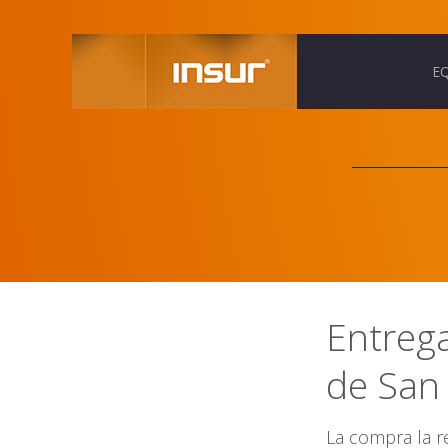
E
Entreg
de San
La compra la r