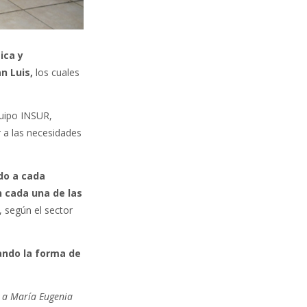
ica y
an Luis,
los cuales
quipo INSUR,
 a las necesidades
do a cada
n cada una de las
, según el sector
ando la forma de
y a María Eugenia