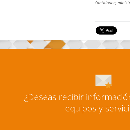
Cantaloube, minist
¿Deseas recibir informaci
equipos y servic