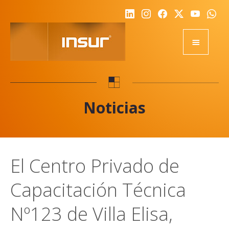
HOME
EQUIPOS
Noticias
ACADEMY
RSE
NOTICIAS
El Centro Privado de
NOSOTROS
Capacitación Técnica
CALIDAD
DESAFIO
Nº123 de Villa Elisa,
REPRESENTANTES