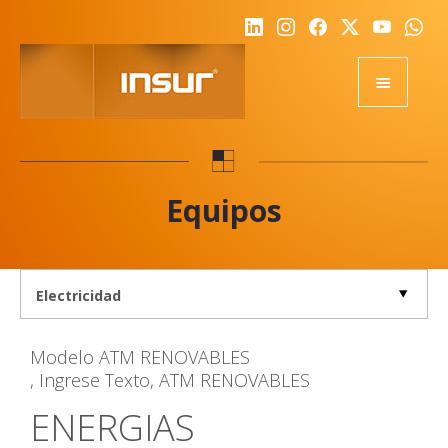
HOME
EQUIPOS
Equipos
ACADEMY
RSE
NOTICIAS
NOSOTROS
Modelo
ATM RENOVABLES
CALIDAD
, Ingrese Texto, ATM RENOVABLES
DESAFIO
ENERGIAS
REPRESENTANTES