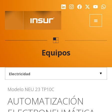
HOME
EQUIPOS
Equipos
ACADEMY
RSE
NOTICIAS
NOSOTROS
Modelo
NEU 23 TP10C
CALIDAD
AUTOMATIZACIÓN
DESAFIO
REPRESENTANTES