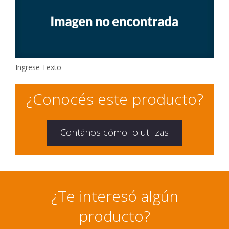
Ingrese Texto
¿Conocés este producto?
Contános cómo lo utilizas
¿Te interesó algún
producto?