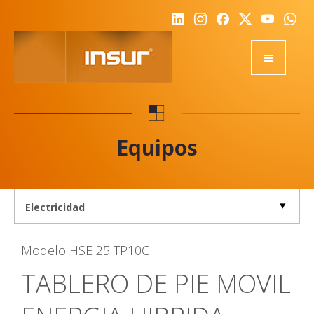
HOME
EQUIPOS
Equipos
ACADEMY
RSE
NOTICIAS
NOSOTROS
Modelo
HSE 25 TP10C
CALIDAD
TABLERO DE PIE MOVIL
DESAFIO
REPRESENTANTES