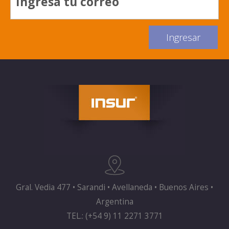
Gral. Vedia 477 • Sarandi • Avellaneda • Buenos Aires •
Argentina
TEL.: (+54 9) 11 2271 3771