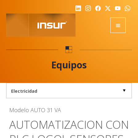
HOME
EQUIPOS
Equipos
ACADEMY
RSE
NOTICIAS
NOSOTROS
Modelo
AUTO 31 VA
CALIDAD
AUTOMATIZACION CON
DESAFIO
REPRESENTANTES