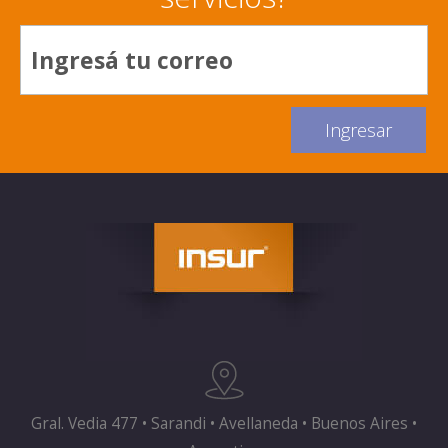
Gral. Vedia 477 • Sarandi • Avellaneda • Buenos Aires •