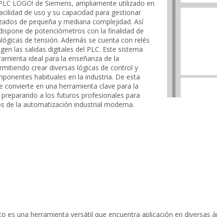
PLC LOGO! de Siemens, ampliamente utilizado en
 facilidad de uso y su capacidad para gestionar
zados de pequeña y mediana complejidad. Así
dispone de potenciómetros con la finalidad de
alógicas de tensión. Además se cuenta con relés
gen las salidas digitales del PLC. Este sistema
ramienta ideal para la enseñanza de la
mitiendo crear diversas lógicas de control y
ponentes habituales en la industria. De esta
e convierte en una herramienta clave para la
 preparando a los futuros profesionales para
os de la automatización industrial moderna.
co es una herramienta versátil que encuentra aplicación en diversas 