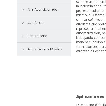
MODELO AUTO 45 TP10C
MODELO ETRON 12 VA
se hace uso de un 
MODELO RBT 12 VA
TM4
MODELO RBT 21 VA
MODELO EA 12 VA
la industria por su
MODELO PCP 40 VA
MODELO REF 11 BM00
Aire Acondicionado
MODELO SOL 15 TP20
MODELO NEU 23 TP10C
procesos automati
MODELO AUTO 51 PM6
MODELO ETRON 51 PM6
MODELO RBT 21 VA
mismo, el sistema 
MODELO EA 12 VA
MODELO PCP 40 VA
MODELO REF 31 BM00
simular señales an
MODELO SOL 15 TP20C
MODELO NEU 23 TP10C
MODELO AA 11 BM00
MODELO AUTO 67 TP10C
Calefaccion
, EA 12 VA
auxiliares que prote
MODELO RBT 21 VA
representa una her
, Ingrese Texto
MODELO PCP 40 VA
MODELO REF 51 TM4
MODELO SOL 22 VA
MODELO NEU 31 VA
MODELO Ingrese Texto
automatización, per
MODELO CAL 11 BM00
Laboratorios
trabajando con com
MODELO EA 13 VA
manera el equipo s
MODELO SOL 23 TM8/TP10C
MODELO NEU 32 TM8-TP10C
MODELO Ingrese Texto
formación técnica ,
MODELO Ingrese Texto
Aulas Talleres Móviles
afrontar los desafí
MODELO SOL 25 TP10C
MODELO NEU 32 TM8-TP10C
MODELO ATM RENOVABLES
MODELO TER 11 BM00
MODELO NEU 32 TM8-TP10C
, Ingrese Texto, ATM RENOVABLES
MODELO TER 11 BM00
MODELO NEU 32 TP10C
MODELO TER 11
MODELO NEU 33 TP10C
, Ingrese Texto
Aplicaciones
MODELO NEU 33 TP10C
Este equipo didácti