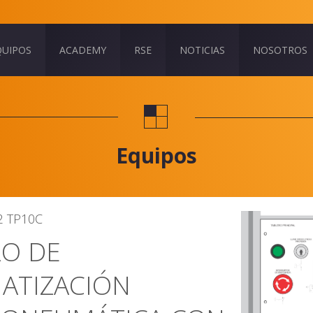
QUIPOS
ACADEMY
RSE
NOTICIAS
NOSOTROS
Equipos
2 TP10C
RO DE
ATIZACIÓN