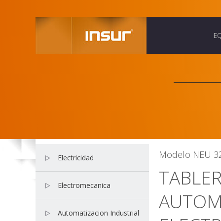
E
Modelo
NEU 3
Electricidad
TABLE
MODELO ELEC 12 VA
Electromecanica
AUTOM
MODELO ELEC 22 TM4
MODELO CINTA T
Automatizacion Industrial